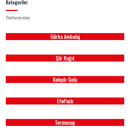
Kategoriler
Referanslar
Gürka Ambalaj
Gürka Ambalaj
Şiir Kağıt
Şiir Kağıt
Kelepir Gıda
Kelepir Gıda
EfePack
EfePack
Termocup
Termocup